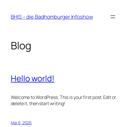
Zum
Inhalt
BHIS – die Badhomburger Infoshow
springen
Blog
Hello world!
Welcome to WordPress. This is your first post. Edit or
delete it, then start writing!
Mai 6, 2026