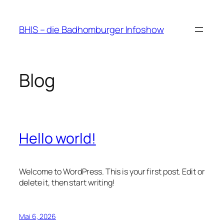
Zum
Inhalt
BHIS – die Badhomburger Infoshow
springen
Blog
Hello world!
Welcome to WordPress. This is your first post. Edit or
delete it, then start writing!
Mai 6, 2026