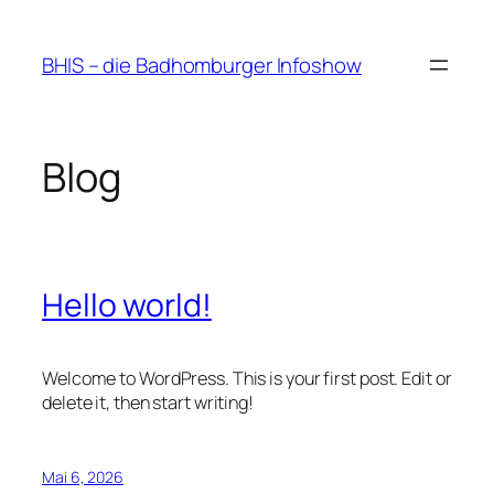
Zum
Inhalt
BHIS – die Badhomburger Infoshow
springen
Blog
Hello world!
Welcome to WordPress. This is your first post. Edit or
delete it, then start writing!
Mai 6, 2026