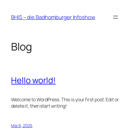
Zum
Inhalt
BHIS – die Badhomburger Infoshow
springen
Blog
Hello world!
Welcome to WordPress. This is your first post. Edit or
delete it, then start writing!
Mai 6, 2026