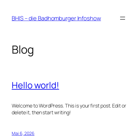
Zum
Inhalt
BHIS – die Badhomburger Infoshow
springen
Blog
Hello world!
Welcome to WordPress. This is your first post. Edit or
delete it, then start writing!
Mai 6, 2026