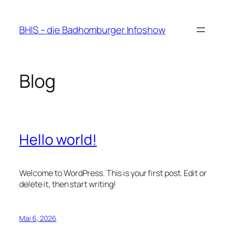
Zum
Inhalt
BHIS – die Badhomburger Infoshow
springen
Blog
Hello world!
Welcome to WordPress. This is your first post. Edit or
delete it, then start writing!
Mai 6, 2026