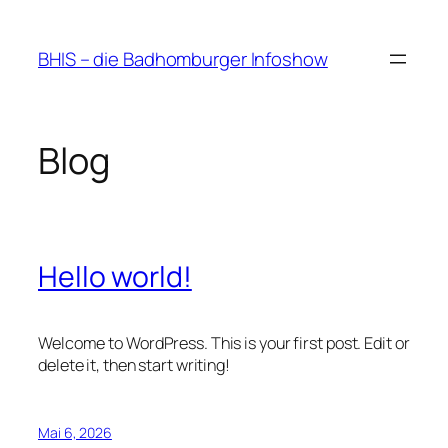
Zum
Inhalt
BHIS – die Badhomburger Infoshow
springen
Blog
Hello world!
Welcome to WordPress. This is your first post. Edit or
delete it, then start writing!
Mai 6, 2026