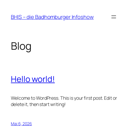
Zum
Inhalt
BHIS – die Badhomburger Infoshow
springen
Blog
Hello world!
Welcome to WordPress. This is your first post. Edit or
delete it, then start writing!
Mai 6, 2026