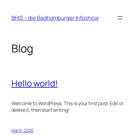
Zum
Inhalt
BHIS – die Badhomburger Infoshow
springen
Blog
Hello world!
Welcome to WordPress. This is your first post. Edit or
delete it, then start writing!
Mai 6, 2026