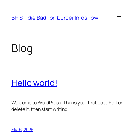
Zum
Inhalt
BHIS – die Badhomburger Infoshow
springen
Blog
Hello world!
Welcome to WordPress. This is your first post. Edit or
delete it, then start writing!
Mai 6, 2026