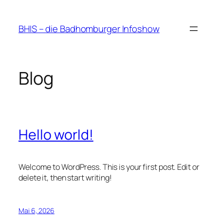
Zum
Inhalt
BHIS – die Badhomburger Infoshow
springen
Blog
Hello world!
Welcome to WordPress. This is your first post. Edit or
delete it, then start writing!
Mai 6, 2026