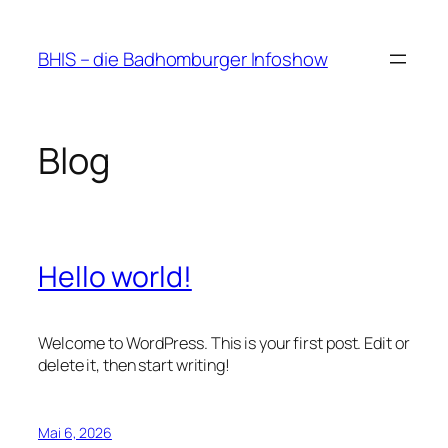
Zum
Inhalt
BHIS – die Badhomburger Infoshow
springen
Blog
Hello world!
Welcome to WordPress. This is your first post. Edit or
delete it, then start writing!
Mai 6, 2026