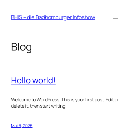
Zum
Inhalt
BHIS – die Badhomburger Infoshow
springen
Blog
Hello world!
Welcome to WordPress. This is your first post. Edit or
delete it, then start writing!
Mai 6, 2026