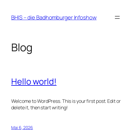
Zum
Inhalt
BHIS – die Badhomburger Infoshow
springen
Blog
Hello world!
Welcome to WordPress. This is your first post. Edit or
delete it, then start writing!
Mai 6, 2026