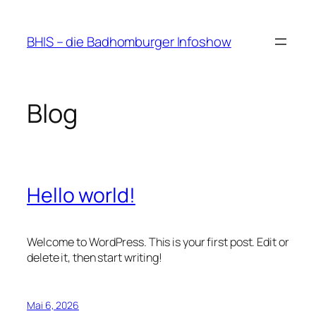
Zum
Inhalt
BHIS – die Badhomburger Infoshow
springen
Blog
Hello world!
Welcome to WordPress. This is your first post. Edit or
delete it, then start writing!
Mai 6, 2026