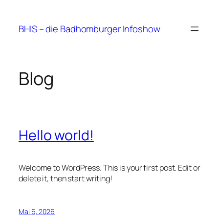
Zum
Inhalt
BHIS – die Badhomburger Infoshow
springen
Blog
Hello world!
Welcome to WordPress. This is your first post. Edit or
delete it, then start writing!
Mai 6, 2026