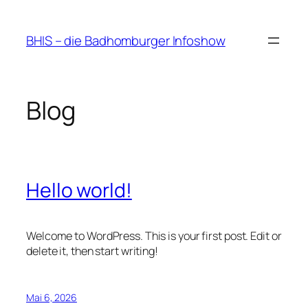
Zum
Inhalt
BHIS – die Badhomburger Infoshow
springen
Blog
Hello world!
Welcome to WordPress. This is your first post. Edit or
delete it, then start writing!
Mai 6, 2026