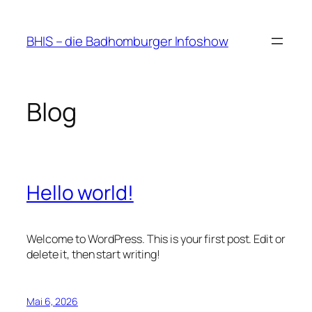
Zum
Inhalt
BHIS – die Badhomburger Infoshow
springen
Blog
Hello world!
Welcome to WordPress. This is your first post. Edit or
delete it, then start writing!
Mai 6, 2026