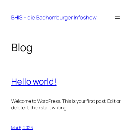
Zum
Inhalt
BHIS – die Badhomburger Infoshow
springen
Blog
Hello world!
Welcome to WordPress. This is your first post. Edit or
delete it, then start writing!
Mai 6, 2026