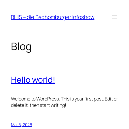
Zum
Inhalt
BHIS – die Badhomburger Infoshow
springen
Blog
Hello world!
Welcome to WordPress. This is your first post. Edit or
delete it, then start writing!
Mai 6, 2026