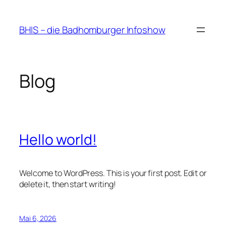
Zum
Inhalt
BHIS – die Badhomburger Infoshow
springen
Blog
Hello world!
Welcome to WordPress. This is your first post. Edit or
delete it, then start writing!
Mai 6, 2026